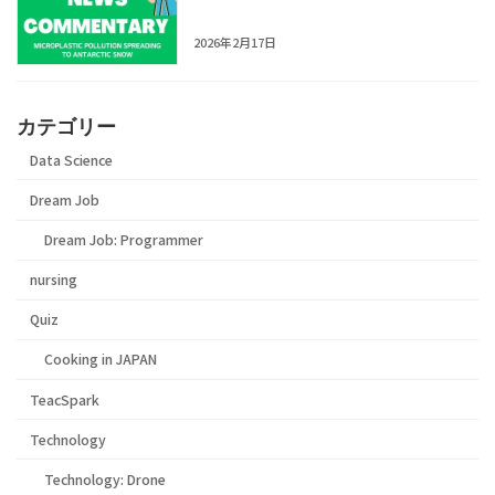
on Ross Island?
2026年2月17日
カテゴリー
Data Science
Dream Job
Dream Job: Programmer
nursing
Quiz
Cooking in JAPAN
TeacSpark
Technology
Technology: Drone