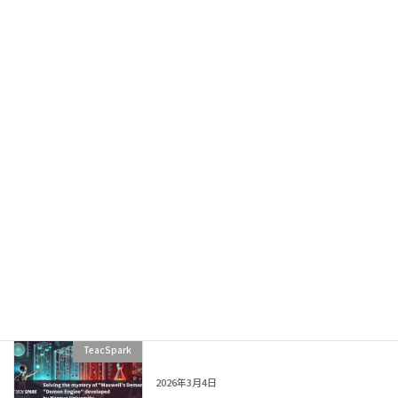
[Article Teaser] Ultra-Compact
TeacSpark
Insectoid Drone: 1000s Flight
2026年3月14日
News Explainer: Are Alternative
TeacSpark
Foods the Future? Cultured Meat &
Food Tech
2026年3月14日
News Explainer: Google Gemini +
TeacSpark
Lyria 3: How AI Creates Music from
Text and Images
2026年3月7日
[Article Teaser] Maxwell’s Demon:
TeacSpark
Physics Paradox Explained
2026年3月4日