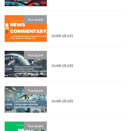
News Explainer: Can Aging Be
TeacSpark
Measured? The Epigenetic Clock
Explained
2026年2月23日
[Article Teaser] NASA & SpaceX:
TeacSpark
Moon Mining Tech + Cooperation
2026年2月20日
[Article Teaser] Fossil Life Traces?
TeacSpark
Dino Research Tech
2026年2月20日
News Explainer: Microplastics Found
TeacSpark
in Antarctic Snow | What’s Happening