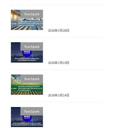
[Article Teaser] Shinkansen
TeacSpark
Soundproof Walls as a
Power Source
2026年3月28日
News Explainer: SMK’s
TeacSpark
Energy Harvesting Coin
Battery Explained
2026年3月19日
[Article Teaser] Ultra-
TeacSpark
Compact Insectoid Drone:
1000s Flight
2026年3月14日
News Explainer: Are
TeacSpark
Alternative Foods the
Future? Cultured Meat &
Food Tech