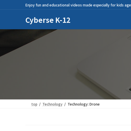
コ
ナ
Enjoy fun and educational videos made especially for kids age
ン
ビ
テ
ゲ
Cyberse K-12
ン
ー
ツ
シ
へ
ョ
ス
ン
キ
に
ッ
移
プ
動
top
Technology
Technology: Drone