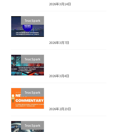
2026年3月14日
News Explainer: Google
TeacSpark
Gemini + Lyria 3: How AI
Creates Music from Text
and Images
2026年3月7日
[Article Teaser] Maxwell’s
TeacSpark
Demon: Physics Paradox
Explained
2026年3月4日
News Explainer: Can Aging
TeacSpark
Be Measured? The
Epigenetic Clock Explained
2026年2月23日
[Article Teaser] NASA &
TeacSpark
SpaceX: Moon Mining Tech