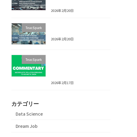
+ Cooperation
2026年2月20日
[Article Teaser] Fossil Life
TeacSpark
Traces? Dino Research Tech
2026年2月20日
News Explainer:
TeacSpark
Microplastics Found in
Antarctic Snow | What’s
Happening on Ross Island?
2026年2月17日
カテゴリー
Data Science
Dream Job