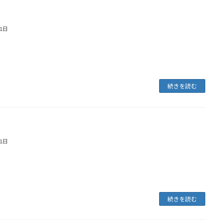
e the Basics of self-driving Tech: Lesson 1
21日
続きを読む
e the Basics of self-driving Tech: Lesson 0
21日
続きを読む