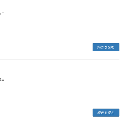
e the Basics of self-driving Tech: Lesson 3
21日
続きを読む
e the Basics of self-driving Tech: Lesson 2
21日
続きを読む