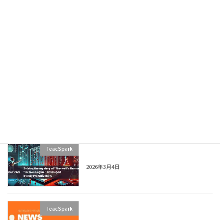
News Explainer: Are Alternative
TeacSpark
Foods the Future? Cultured Meat &
Food Tech
2026年3月14日
News Explainer: Google Gemini +
TeacSpark
Lyria 3: How AI Creates Music from
Text and Images
2026年3月7日
[Article Teaser] Maxwell’s Demon:
TeacSpark
Physics Paradox Explained
2026年3月4日
News Explainer: Can Aging Be
TeacSpark
Measured? The Epigenetic Clock