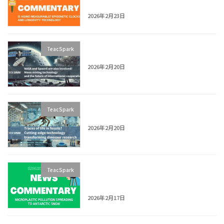
Explained
2026年2月23日
[Article Teaser] NASA & SpaceX:
TeacSpark
Moon Mining Tech + Cooperation
2026年2月20日
[Article Teaser] Fossil Life Traces?
TeacSpark
Dino Research Tech
2026年2月20日
News Explainer: Microplastics Found
TeacSpark
in Antarctic Snow | What’s Happening
on Ross Island?
2026年2月17日